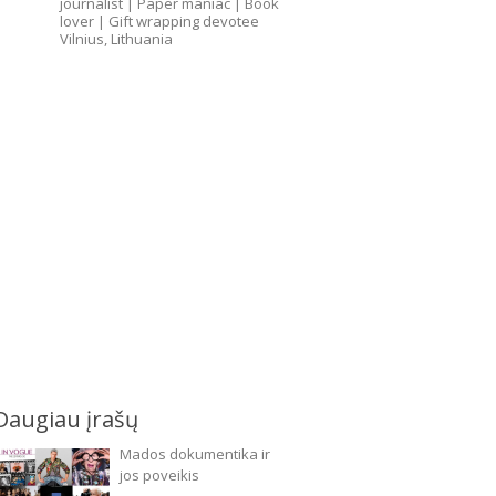
journalist
| Paper maniac | Book
lover | Gift wrapping devotee
Vilnius, Lithuania
Daugiau įrašų
Mados dokumentika ir
jos poveikis