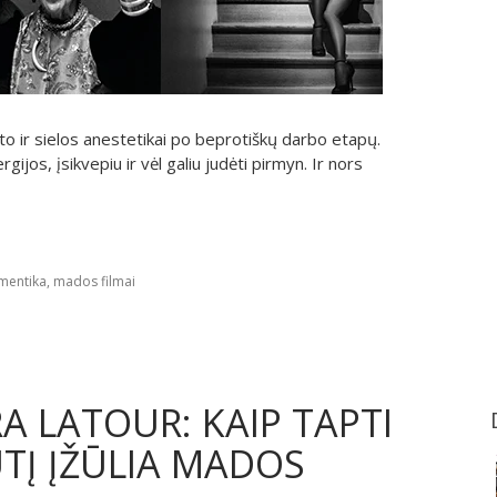
o ir sielos anestetikai po beprotiškų darbo etapų.
gijos, įsikvepiu ir vėl galiu judėti pirmyn. Ir nors
mentika
,
mados filmai
A LATOUR: KAIP TAPTI
UTĮ ĮŽŪLIA MADOS