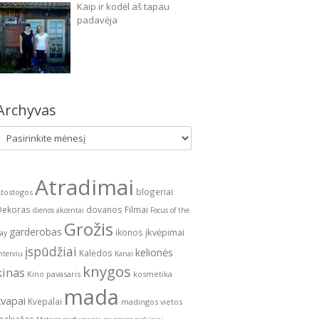
Kaip ir kodėl aš tapau
padavėja
Archyvas
Archyvas
Atradimai
blogeriai
tostogos
Dekoras
dovanos
Filmai
dienos akcentai
Focus of the
Grožis
garderobas
įkvėpimai
ikonos
ay
įspūdžiai
kelionės
Kalėdos
nterviu
Kanai
knygos
kinas
Kino pavasaris
kosmetika
mada
kvapai
Kvepalai
madingos vietos