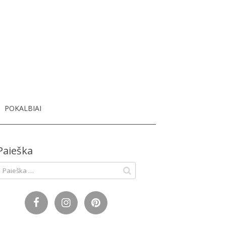
dų blogas
POKALBIAI
Paieška
eškoti: