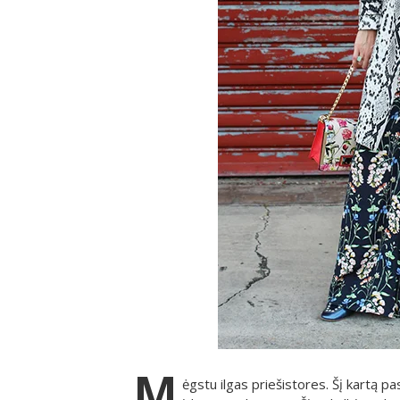
M
ėgstu ilgas priešistores. Šį kartą p