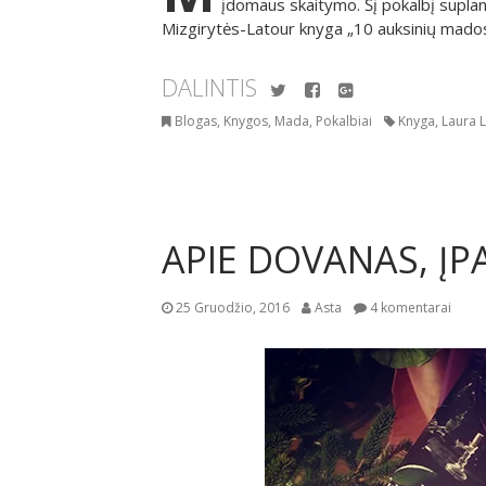
įdomaus skaitymo. Šį pokalbį suplan
Mizgirytės-Latour knyga „10 auksinių mado
DALINTIS
Twitter
Facebook
Google+
Blogas
,
Knygos
,
Mada
,
Pokalbiai
Knyga
,
Laura 
APIE DOVANAS, ĮP
25 Gruodžio, 2016
Asta
4 komentarai