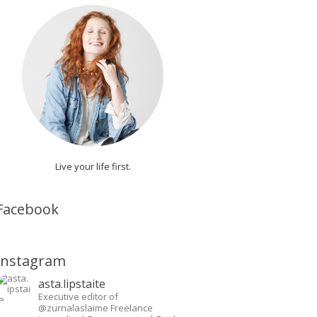
Live your life first.
Facebook
Instagram
asta.lipstaite
Executive editor of
@zurnalaslaime
Freelance