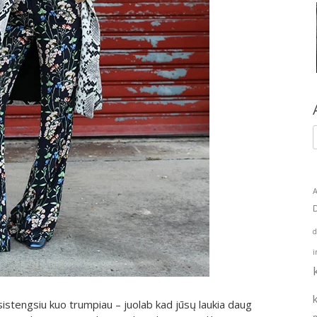
A
d
i
asistengsiu kuo trumpiau – juolab kad jūsų laukia daug