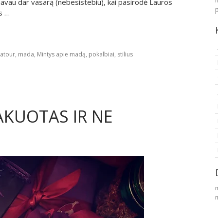
avau dar vasarą (nebesistebiu), kai pasirodė Lauros
s …
Latour
,
mada
,
Mintys apie madą
,
pokalbiai
,
stilius
AKUOTAS IR NE
m