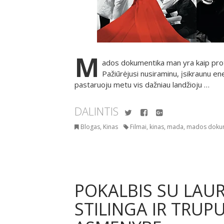
M
ados dokumentika man yra kaip prot
Pažiūrėjusi nusiraminu, įsikraunu ener
pastaruoju metu vis dažniau landžioju …
DALINTIS
Twitter
Facebook
Google+
Blogas
,
Kinas
Filmai
,
kinas
,
mada
,
mados doku
POKALBIS SU LAUR
STILINGA IR TRUP