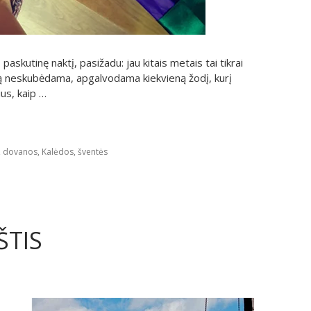
kutinę naktį, pasižadu: jau kitais metais tai tikrai
ną neskubėdama, apgalvodama kiekvieną žodį, kurį
ius, kaip …
,
dovanos
,
Kalėdos
,
šventės
ŠTIS