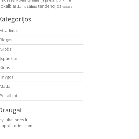
makiažas
Moteris
parfumerija
pavasaris
pirkiniai
pokalbiai
tendencijos
stilius
vasara
skonis
Kategorijos
Atradimai
Blogas
Grožis
Įspūdžiai
Kinas
Knygos
Mada
Pokalbiai
Draugai
yliukeliones.lt
mapofstories.com