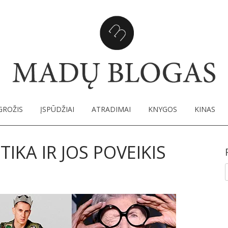
Ma
SKIP TO CONTENT
GROŽIS
ĮSPŪDŽIAI
ATRADIMAI
KNYGOS
KINAS
KA IR JOS POVEIKIS
I