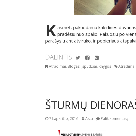
K
asmet, pakuodama kalėdines dovanas pas
pradėsiu nuo spalio. Pakuosiu po vie
parašysiu ant atviruko, ir popieriaus atspalv
DALINTIS
Twitter
Facebook
Google+
Atradimai
,
Blogas
,
Įspūdžiai
,
Knygos
Atradimai
ŠTURMŲ DIENORA
7 Lapkričio, 2016
Asta
Palik komentarą