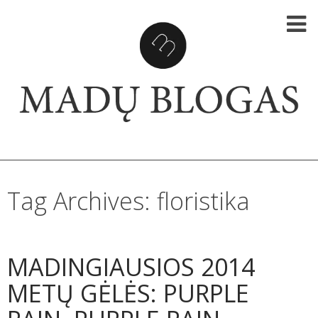
Ma
blo
SKIP TO CONTENT
Tag Archives: floristika
MADINGIAUSIOS 2014
METŲ GĖLĖS: PURPLE