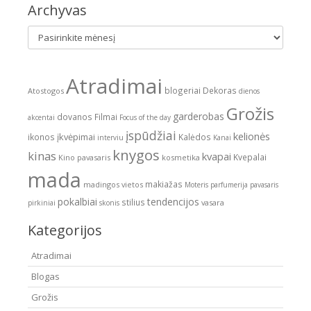
Archyvas
Archyvas
Atradimai
blogeriai
Dekoras
Atostogos
dienos
Grožis
garderobas
dovanos
Filmai
akcentai
Focus of the day
įspūdžiai
kelionės
įkvėpimai
ikonos
Kalėdos
interviu
Kanai
knygos
kinas
kvapai
Kvepalai
Kino pavasaris
kosmetika
mada
makiažas
madingos vietos
Moteris
parfumerija
pavasaris
pokalbiai
tendencijos
stilius
vasara
pirkiniai
skonis
Kategorijos
Atradimai
Blogas
Grožis