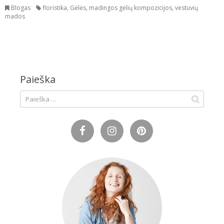
Blogas
floristika
,
Gėlės
,
madingos gėlių kompozicijos
,
vestuvių
mados
Paieška
Ieškoti: