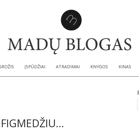
Ma
SKIP TO CONTENT
GROŽIS
ĮSPŪDŽIAI
ATRADIMAI
KNYGOS
KINAS
s
I
 FIGMEDŽIU…