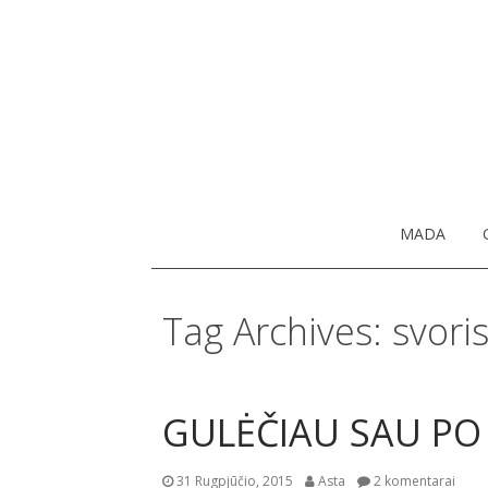
MADA
Tag Archives: svori
GULĖČIAU SAU PO
31 Rugpjūčio, 2015
Asta
2 komentarai