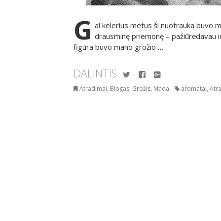
G
al kelerius metus ši nuotrauka buvo 
drausminę priemonę – pažiūrėdavau ir p
figūra buvo mano grožio …
DALINTIS
Twitter
Facebook
Google+
Atradimai
,
Blogas
,
Grožis
,
Mada
aromatai
,
Atr