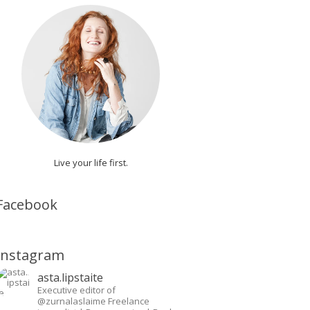
Live your life first.
Facebook
Instagram
asta.lipstaite
Executive editor of
@zurnalaslaime
Freelance