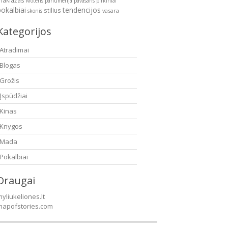
makiažas
Moteris
parfumerija
pavasaris
pirkiniai
pokalbiai
tendencijos
stilius
vasara
skonis
Kategorijos
Atradimai
Blogas
Grožis
Įspūdžiai
Kinas
Knygos
Mada
Pokalbiai
Draugai
yliukeliones.lt
mapofstories.com