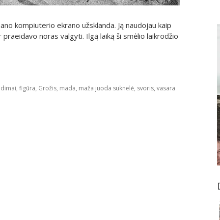
mano kompiuterio ekrano užsklanda. Ją naudojau kaip
raeidavo noras valgyti. Ilgą laiką ši smėlio laikrodžio
adimai
,
figūra
,
Grožis
,
mada
,
maža juoda suknelė
,
svoris
,
vasara