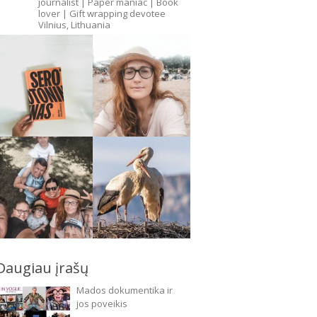
journalist
| Paper maniac | Book
lover | Gift wrapping devotee
Vilnius, Lithuania
Daugiau įrašų
Mados dokumentika ir
jos poveikis