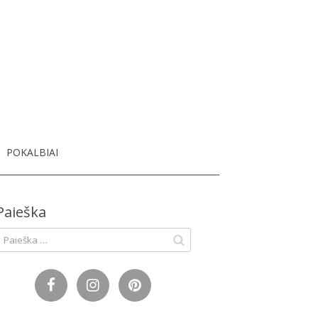
dų blogas
POKALBIAI
Paieška
eškoti: