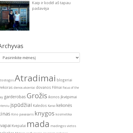
Kaip ir kodėl aš tapau
padavėja
Archyvas
Archyvas
Atradimai
blogeriai
tostogos
Dekoras
dovanos
Filmai
dienos akcentai
Focus of the
Grožis
garderobas
įkvėpimai
ikonos
ay
įspūdžiai
kelionės
Kalėdos
nterviu
Kanai
knygos
kinas
Kino pavasaris
kosmetika
mada
kvapai
Kvepalai
madingos vietos