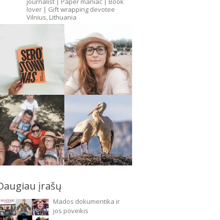
journalist
| Paper maniac | Book
lover | Gift wrapping devotee
Vilnius, Lithuania
Daugiau įrašų
Mados dokumentika ir
jos poveikis