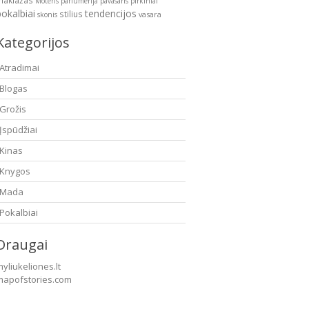
makiažas
Moteris
parfumerija
pavasaris
pirkiniai
pokalbiai
tendencijos
stilius
vasara
skonis
Kategorijos
Atradimai
Blogas
Grožis
Įspūdžiai
Kinas
Knygos
Mada
Pokalbiai
Draugai
yliukeliones.lt
mapofstories.com