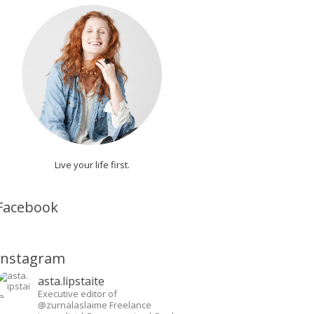
Live your life first.
Facebook
Instagram
asta.lipstaite
Executive editor of
@zurnalaslaime
Freelance