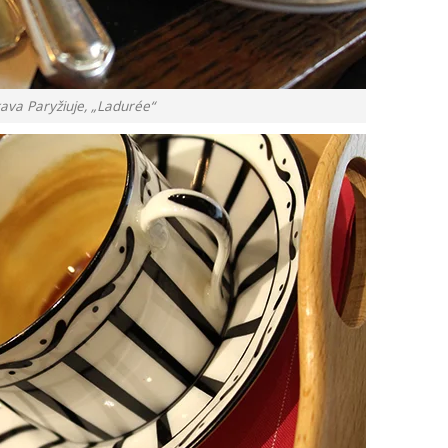
kava Paryžiuje, „Ladurée“