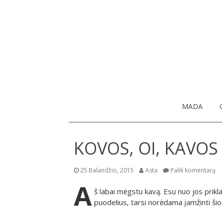
MADA
KOVOS, OI, KAVOS
25 Balandžio, 2015
Asta
Palik komentarą
A
š labai mėgstu kavą. Esu nuo jos prik
puodelius, tarsi norėdama įamžinti ši