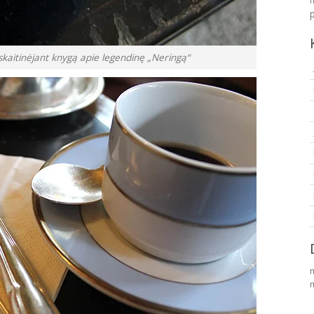
 skaitinėjant knygą apie legendinę „Neringą“
m