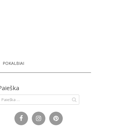
dų blogas
POKALBIAI
Paieška
eškoti: