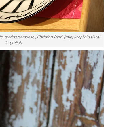
je, mados namuose „Christian Dior“ (taip, krepšelis tikrai
iš vytelių!)