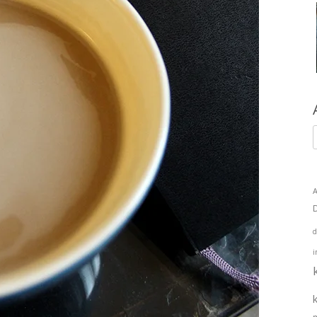
A
d
i