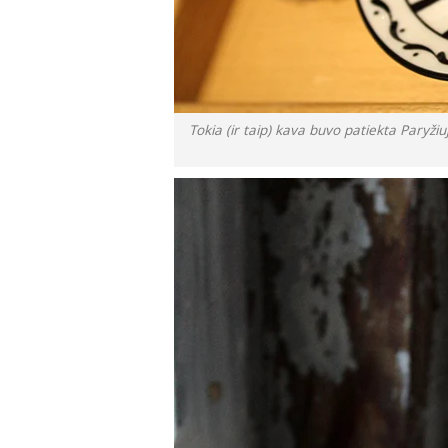
Tokia (ir taip) kava buvo patiekta Paryžiu