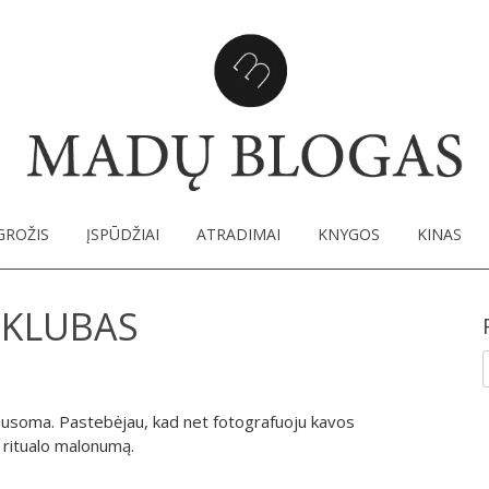
Ma
SKIP TO CONTENT
GROŽIS
ĮSPŪDŽIAI
ATRADIMAI
KNYGOS
KINAS
 KLUBAS
I
lausoma. Pastebėjau, kad net fotografuoju kavos
o ritualo malonumą.