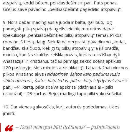
atspalvių, kodėl būtent penkiasdešimt ir pan. Pats ponas
Grėjus save pavadino „penkiasdešimt pagedėlio atspalvių“.
9. Nors dabar madingiausia juoda ir balta, gali būti, jog
pamėgsit pilką spalvą (daugelis leidinių moterims dabar
spekuliuoja „penkiasdešimties pilkų atspalvių“ tema). Pilkos
romane iš tiesų daug. Siekdama perprasti pavadinimo „kodą“,
bandžiau skaičiuoti, kiek gi tų pilkų atspalvių yra (iš pradžių
maniau, kad šis skaičius reiškia pozas, kurias teks išbandyti
Anastazijai ir Kristianui, tačiau pirmąją sekso sceną aptikusi
120 puslapyje, šios minties atsisakiau :)). Labai dažnai minimos
pilkos Kristiano akys (
sidabrinės, šaltos kaip padūmavusio
stiklo duženos, šaltos kaip ledas, pilkos kaip išlydytas švinas
ir
pan.) –41 kartą, pilka spalva apskritai (dažniausiai – pilki
drabužiai) – 23 kartus. Beje, madingi tapo pilki vokų šešėliai.
10. Dar vienas galvosūkis, kurį, autorės padedamas, tikiesi
įminti:
– Kodėl nemėgsti būti liečiamas? – pašnibždomis