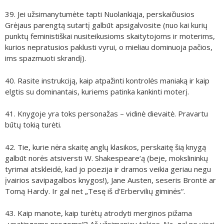
39. Jei užsimanytumėte tapti Nuolankiąja, perskaičiusios
Grėjaus parengtą sutartį galbūt apsigalvosite (nuo kai kurių
punktų feministiškai nusiteikusioms skaitytojoms ir moterims,
kurios nepratusios paklusti vyrui, o mieliau dominuoja pačios,
ims spazmuoti skrandį).
40. Rasite instrukciją, kaip atpažinti kontrolės maniaką ir kaip
elgtis su dominantais, kuriems patinka kankinti moterį.
41. Knygoje yra toks personažas – vidinė dievaitė. Pravartu
būtų tokią turėti.
42. Tie, kurie nėra skaitę anglų klasikos, perskaitę šią knygą
galbūt norės atsiversti W. Shakespeare‘ą (beje, mokslininkų
tyrimai atskleidė, kad jo poezija ir dramos veikia geriau negu
įvairios savipagalbos knygos!), Jane Austen, seseris Brontë ar
Tomą Hardy. Ir gal net „Tesę iš d‘Erbervilių giminės“.
43. Kaip manote, kaip turėtų atrodyti merginos pižama