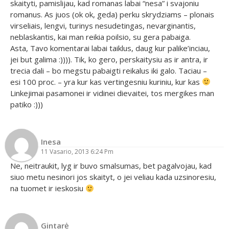
skaityti, pamislijau, kad romanas labai “nesa” i svajoniu
romanus. As juos (ok ok, geda) perku skrydziams – plonais
virseliais, lengvi, turinys nesudetingas, nevarginantis,
neblaskantis, kai man reikia poilsio, su gera pabaiga.
Asta, Tavo komentarai labai taiklus, daug kur palike’inciau,
jei but galima :)))). Tik, ko gero, perskaitysiu as ir antra, ir
trecia dali – bo megstu pabaigti reikalus iki galo. Taciau –
esi 100 proc. – yra kur kas vertingesniu kuriniu, kur kas
Linkejimai pasamonei ir vidinei dievaitei, tos mergikes man
patiko :)))
Inesa
11 Vasario, 2013 6:24 Pm
Ne, neitraukit, lyg ir buvo smalsumas, bet pagalvojau, kad
siuo metu nesinori jos skaityt, o jei veliau kada uzsinoresiu,
na tuomet ir ieskosiu
Gintarė