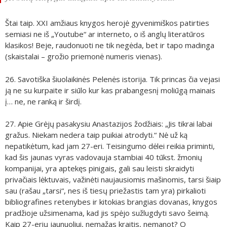
Štai taip. XXI amžiaus knygos herojė gyvenimiškos patirties
semiasi ne iš „Youtube“ ar interneto, o iš anglų literatūros
klasikos! Beje, raudonuoti ne tik negėda, bet ir tapo madinga
(skaistalai – grožio priemonė numeris vienas).
26. Savotiška šiuolaikinės Pelenės istorija. Tik princas čia vejasi
ją ne su kurpaite ir siūlo kur kas prabangesnį moliūgą mainais
į… ne, ne ranką ir širdį.
27. Apie Grėjų pasakysiu Anastazijos žodžiais: „Jis tikrai labai
gražus. Niekam nedera taip puikiai atrodyti.“ Nė už ką
nepatikėtum, kad jam 27-eri. Teisingumo dėlei reikia priminti,
kad šis jaunas vyras vadovauja stambiai 40 tūkst. žmonių
kompanijai, yra aptekęs pinigais, gali sau leisti skraidyti
privačiais lėktuvais, važinėti naujausiomis mašinomis, tarsi šiaip
sau (rašau „tarsi“, nes iš tiesų priežastis tam yra) pirkalioti
bibliografines retenybes ir kitokias brangias dovanas, knygos
pradžioje užsimenama, kad jis spėjo sužlugdyti savo šeimą.
Kaip 27-erių jaunuoliui, nemažas kraitis, nemanot? O