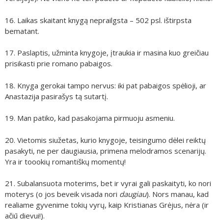
16. Laikas skaitant knygą neprailgsta – 502 psl. ištirpsta
bematant.
17. Paslaptis, užminta knygoje, įtraukia ir masina kuo greičiau
prisikasti prie romano pabaigos.
18. Knyga gerokai tampo nervus: iki pat pabaigos spėlioji, ar
Anastazija pasirašys tą sutartį.
19. Man patiko, kad pasakojama pirmuoju asmeniu.
20. Vietomis siužetas, kurio knygoje, teisingumo dėlei reiktų
pasakyti, ne per daugiausia, primena melodramos scenarijų.
Yra ir toookių romantiškų momentų!
21. Subalansuota moterims, bet ir vyrai gali paskaityti, ko nori
moterys (o jos beveik visada nori
daugiau
). Nors manau, kad
realiame gyvenime tokių vyrų, kaip Kristianas Grėjus, nėra (ir
ačiū dievui!).