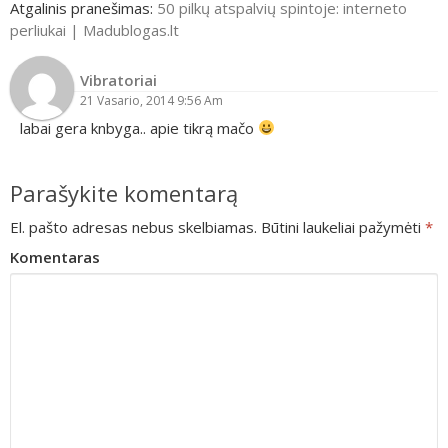
Atgalinis pranešimas:
50 pilkų atspalvių spintoje: interneto
perliukai | Madublogas.lt
Vibratoriai
21 Vasario, 2014 9:56 Am
labai gera knbyga.. apie tikrą mačo
Parašykite komentarą
El. pašto adresas nebus skelbiamas.
Būtini laukeliai pažymėti
*
Komentaras