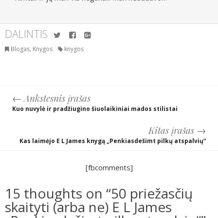
DALINTIS
Twitter
Facebook
Google+
Blogas
,
Knygos
knygos
← Ankstesnis įrašas
Post navigation
Kuo nuvylė ir pradžiugino šiuolaikiniai mados stilistai
Kitas įrašas →
Kas laimėjo E L James knygą „Penkiasdešimt pilkų atspalvių“
[fbcomments]
15 thoughts on “50 priežasčių
skaityti (arba ne) E L James