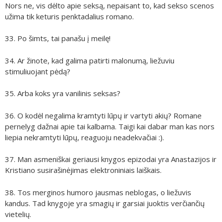
Nors ne, vis dėlto apie seksą, nepaisant to, kad sekso scenos
užima tik keturis penktadalius romano.
33. Po šimts, tai panašu į meilę!
34. Ar žinote, kad galima patirti malonumą, liežuviu
stimuliuojant pėdą?
35. Arba koks yra vanilinis seksas?
36. O kodėl negalima kramtyti lūpų ir vartyti akių? Romane
pernelyg dažnai apie tai kalbama. Taigi kai dabar man kas nors
liepia nekramtyti lūpų, reaguoju neadekvačiai :).
37. Man asmeniškai geriausi knygos epizodai yra Anastazijos ir
Kristiano susirašinėjimas elektroniniais laiškais.
38. Tos merginos humoro jausmas neblogas, o liežuvis
kandus. Tad knygoje yra smagių ir garsiai juoktis verčiančių
vietelių.