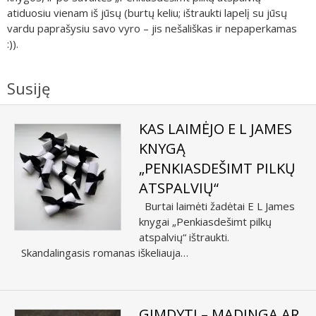
atiduosiu vienam iš jūsų (burtų keliu; ištraukti lapelį su jūsų
vardu paprašysiu savo vyro – jis nešališkas ir nepaperkamas
:)).
Susiję
KAS LAIMĖJO E L JAMES
KNYGĄ
„PENKIASDEŠIMT PILKŲ
ATSPALVIŲ“
Burtai laimėti žadėtai E L James
knygai „Penkiasdešimt pilkų
atspalvių“ ištraukti.
Skandalingasis romanas iškeliauja…
GIMDYTI – MADINGA AR