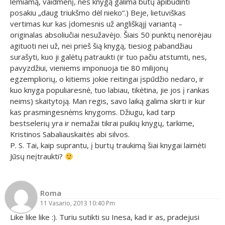
lemiamą, vaidmenį, nes knygą galima būtų apibūdinti
posakiu „daug triukšmo dėl nieko“.) Beje, lietuviškas
vertimas kur kas įdomesnis už angliškąjį variantą –
originalas absoliučiai nesužavėjo. Šiais 50 punktų nenorėjau
agituoti nei už, nei prieš šią knygą, tiesiog pabandžiau
surašyti, kuo ji galėtų patraukti (ir tuo pačiu atstumti, nes,
pavyzdžiui, vieniems imponuoja tie 80 milijonų
egzempliorių, o kitiems jokie reitingai įspūdžio nedaro, ir
kuo knyga populiaresnė, tuo labiau, tikėtina, jie jos į rankas
neims) skaitytoją. Man regis, savo laiką galima skirti ir kur
kas prasmingesnėms knygoms. Džiugu, kad tarp
bestselerių yra ir nemažai tikrai puikių knygų, tarkime,
Kristinos Sabaliauskaitės abi silvos.
P. S. Tai, kaip suprantu, į burtų traukimą šiai knygai laimėti
Jūsų neįtraukti?
Roma
11 Vasario, 2013 10:40 Pm
Like like like :). Turiu sutikti su Inesa, kad ir as, pradejusi