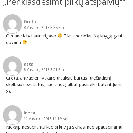
„Penkiasdešimt pilkų atspalvių“”
Greta
8 Vasario, 2013 3:38 Pm
O mane labai suintrigavo
Tikrai norėčiau šią knygą gauti
dovanų
asta
8 Vasario, 2013 3:51 Pm
Greta, antradienį vakare trauksiu burtus, trečiadienį
skelbsiu rezultatus, kas žino, galbūt pasiseks būtent Jums
;-).
Inesa
11 Vasario, 2013 11:19 Am
Niekaip nesuprantu kuo si knyga skiriasi nuo spausdinamu