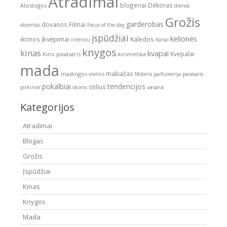
Atradimai
blogeriai
Dekoras
Atostogos
dienos
Grožis
garderobas
dovanos
Filmai
akcentai
Focus of the day
įspūdžiai
kelionės
įkvėpimai
ikonos
Kalėdos
interviu
Kanai
knygos
kinas
kvapai
Kvepalai
Kino pavasaris
kosmetika
mada
makiažas
madingos vietos
Moteris
parfumerija
pavasaris
pokalbiai
tendencijos
stilius
vasara
pirkiniai
skonis
Kategorijos
Atradimai
Blogas
Grožis
Įspūdžiai
Kinas
Knygos
Mada