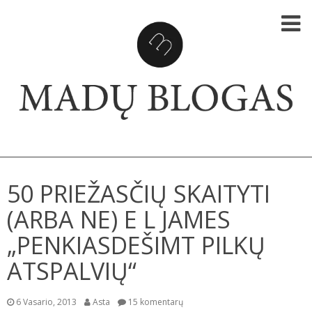
Ma
blo
SKIP TO CONTENT
50 PRIEŽASČIŲ SKAITYTI
(ARBA NE) E L JAMES
„PENKIASDEŠIMT PILKŲ
ATSPALVIŲ“
6 Vasario, 2013
Asta
15 komentarų