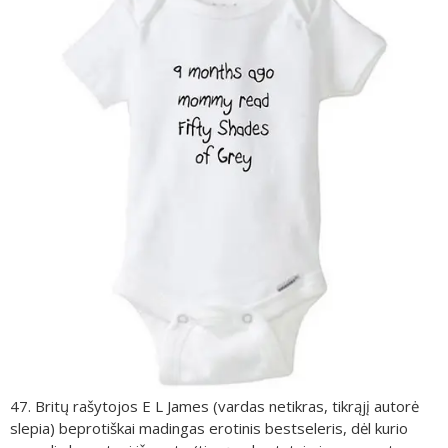
47. Britų rašytojos E L James (vardas netikras, tikrąjį autorė
slepia) beprotiškai madingas erotinis bestseleris, dėl kurio