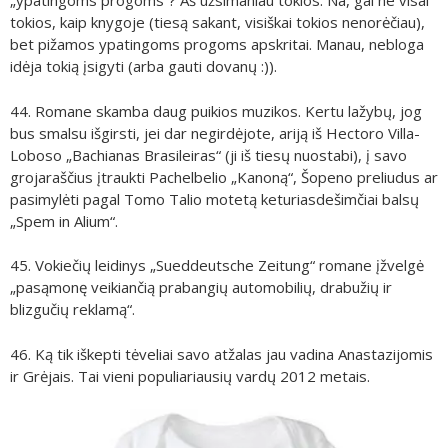
„ypatingoms progoms“? Aš užsimaniau tokios. Na, gal ne visai
tokios, kaip knygoje (tiesą sakant, visiškai tokios nenorėčiau),
bet pižamos ypatingoms progoms apskritai. Manau, nebloga
idėja tokią įsigyti (arba gauti dovanų :)).
44. Romane skamba daug puikios muzikos. Kertu lažybų, jog
bus smalsu išgirsti, jei dar negirdėjote, ariją iš Hectoro Villa-
Loboso „Bachianas Brasileiras“ (ji iš tiesų nuostabi), į savo
grojaraščius įtraukti Pachelbelio „Kanoną“, Šopeno preliudus ar
pasimylėti pagal Tomo Talio motetą keturiasdešimčiai balsų
„Spem in Alium“.
45. Vokiečių leidinys „Sueddeutsche Zeitung“ romane įžvelgė
„pasąmonę veikiančią prabangių automobilių, drabužių ir
blizgučių reklamą“.
46. Ką tik iškepti tėveliai savo atžalas jau vadina Anastazijomis
ir Grėjais. Tai vieni populiariausių vardų 2012 metais.