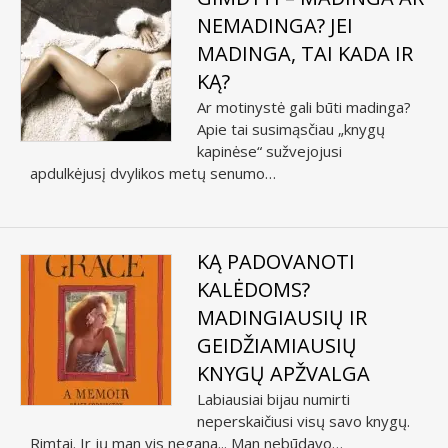
NEMADINGA? JEI
MADINGA, TAI KADA IR
KĄ?
Ar motinystė gali būti madinga?
Apie tai susimąsčiau „knygų
kapinėse“ sužvejojusi
apdulkėjusį dvylikos metų senumo…
KĄ PADOVANOTI
KALĖDOMS?
MADINGIAUSIŲ IR
GEIDŽIAMIAUSIŲ
KNYGŲ APŽVALGA
Labiausiai bijau numirti
neperskaičiusi visų savo knygų.
Rimtai. Ir jų man vis negana... Man nebūdavo…