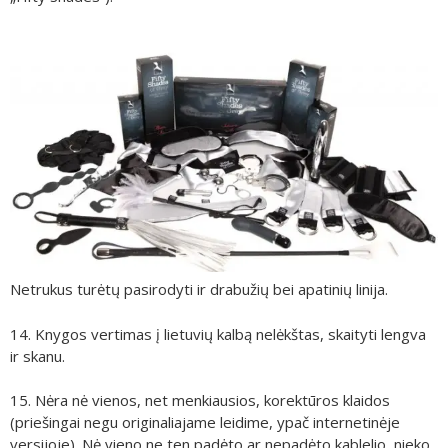
Netrukus turėtų pasirodyti ir drabužių bei apatinių linija.
14. Knygos vertimas į lietuvių kalbą nelėkštas, skaityti lengva
ir skanu.
15. Nėra nė vienos, net menkiausios, korektūros klaidos
(priešingai negu originaliajame leidime, ypač internetinėje
versijoje). Nė vieno ne ten padėto ar nepadėto kablelio, nieko.