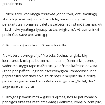
grandinėmis.
5. Vieni sako, kad knyga
superinė
(viena tokių entuziastingų
skaitytojų – aktorė Ineta Stasiulytė, mananti, jog laiku
perskaitytas, romanas galėtų išgelbėti net irstančią šeimą), kiti
– kad nieko ypatinga (ypač prastas originalas). Aš asmeniškai
priskirčiau save prie antrųjų.
6. Romanas išverstas į 50 pasaulio kalbų.
7. „Moterų pornografija“ (ne toks švelnus anglakalbių
literatūros kritikų apibūdinimas – „namų šeimininkių porno“)
vadinama knyga tapo mažiausiai geidžiama kalėdine dovana
(gėda prisipažinti, jog nori
tokios
knygos). Paradoksas, bet
paprastutis romanas apie studentės ir milijonieriaus aistrą
perkamas geriau nei Hario Poterio knygos ar „Saulėlydžio“
saga apie vampyrus!
8. Knygos pavadinimas – gudrus ėjimas, nes iki pat romano
pabaigos tikėsitės rasti atsakymą į klausimą, kodėl būtent pilkų