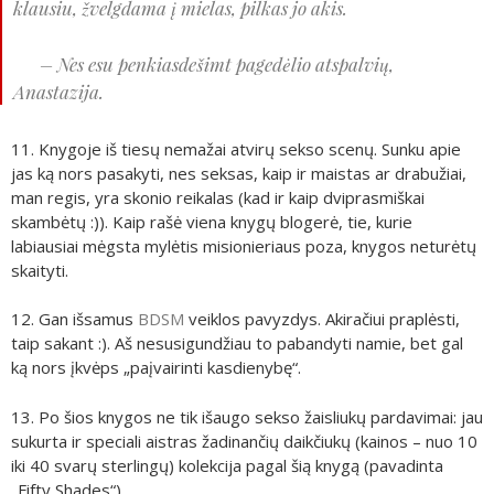
klausiu, žvelgdama į mielas, pilkas jo akis.
– Nes esu penkiasdešimt pagedėlio atspalvių,
Anastazija.
11. Knygoje iš tiesų nemažai atvirų sekso scenų. Sunku apie
jas ką nors pasakyti, nes seksas, kaip ir maistas ar drabužiai,
man regis, yra skonio reikalas (kad ir kaip dviprasmiškai
skambėtų :)). Kaip rašė viena knygų blogerė, tie, kurie
labiausiai mėgsta mylėtis misionieriaus poza, knygos neturėtų
skaityti.
12. Gan išsamus
BDSM
veiklos pavyzdys. Akiračiui praplėsti,
taip sakant :). Aš nesusigundžiau to pabandyti namie, bet gal
ką nors įkvėps „paįvairinti kasdienybę“.
13. Po šios knygos ne tik išaugo sekso žaisliukų pardavimai: jau
sukurta ir speciali aistras žadinančių daikčiukų (kainos – nuo 10
iki 40 svarų sterlingų) kolekcija pagal šią knygą (pavadinta
„Fifty Shades“).