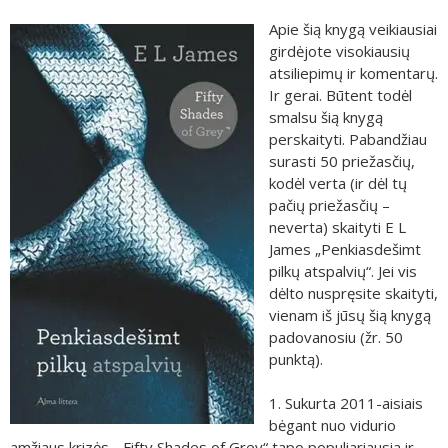
Apie šią knygą veikiausiai
girdėjote visokiausių
atsiliepimų ir komentarų.
Ir gerai. Būtent todėl
smalsu šią knygą
perskaityti. Pabandžiau
surasti 50 priežasčių,
kodėl verta (ir dėl tų
pačių priežasčių –
neverta) skaityti E L
James „Penkiasdešimt
pilkų atspalvių“. Jei vis
dėlto nuspręsite skaityti,
vienam iš jūsų šią knygą
padovanosiu (žr. 50
punktą).
1. Sukurta 2011-aisiais
bėgant nuo vidurio
amžiaus krizės, „Fifty Shades of Grey“ tapo populiariausia ir