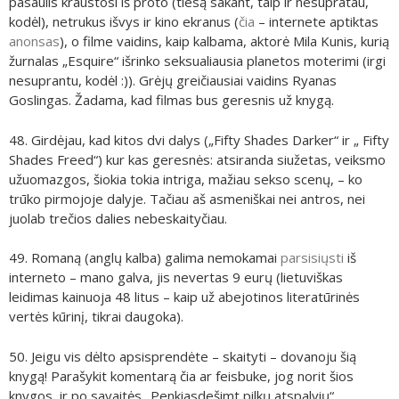
pasaulis kraustosi iš proto (tiesą sakant, taip ir nesupratau,
kodėl), netrukus išvys ir kino ekranus (
čia
– internete aptiktas
anonsas
), o filme vaidins, kaip kalbama, aktorė Mila Kunis, kurią
žurnalas „Esquire“ išrinko seksualiausia planetos moterimi (irgi
nesuprantu, kodėl :)). Grėjų greičiausiai vaidins Ryanas
Goslingas. Žadama, kad filmas bus geresnis už knygą.
48. Girdėjau, kad kitos dvi dalys („Fifty Shades Darker“ ir „ Fifty
Shades Freed“) kur kas geresnės: atsiranda siužetas, veiksmo
užuomazgos, šiokia tokia intriga, mažiau sekso scenų, – ko
trūko pirmojoje dalyje. Tačiau aš asmeniškai nei antros, nei
juolab trečios dalies nebeskaityčiau.
49. Romaną (anglų kalba) galima nemokamai
parsisiųsti
iš
interneto – mano galva, jis nevertas 9 eurų (lietuviškas
leidimas kainuoja 48 litus – kaip už abejotinos literatūrinės
vertės kūrinį, tikrai daugoka).
50. Jeigu vis dėlto apsisprendėte – skaityti – dovanoju šią
knygą! Parašykit komentarą čia ar feisbuke, jog norit šios
knygos, ir po savaitės „Penkiasdešimt pilkų atspalvių“