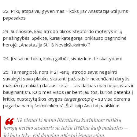
22. Pilkų atspalvių gyvenimas – koks jis? Anastazija Stil jums
papasakos.
23. Sužinosite, kaip atrodo tikros Stepfordo moterys ir jų
priešingybės. Spėkite, kuriai kategorijai priklauso pagrindinė
herojė, „Anastazija Stil iš Nevėkšlakaimio“?
24. Ji visai ne tokia, kokią galbūt įsivaizduosite skaitydami.
25. Ta mergiotė, nors ir 21-erių, atrodo sava: negalinti
suvaldyti savo plaukų, skutanti pažastis ir nekenčianti darytis
makiažo („makiažą darausi retai – tas darbas man neįprastas ir
bauginantis“). Kaip mes visos (ar bent jau tos, kurios patenka į
kritikų nustatytą šios knygos
target group‘ą
– su visa derama
pagarba namų šeimininkėms). Štai kaip Ana tai paaiškina:
Nė vienai iš mano literatūros kūriniuose sutiktų
herojų neteko susidurti su tokiu iššūkiu kaip makiažas –
jei būtų tekę, gal daugiau apie tai išmanyčiau.