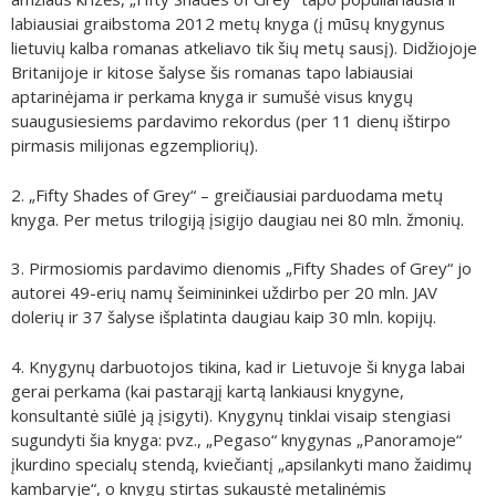
labiausiai graibstoma 2012 metų knyga (į mūsų knygynus
lietuvių kalba romanas atkeliavo tik šių metų sausį). Didžiojoje
Britanijoje ir kitose šalyse šis romanas tapo labiausiai
aptarinėjama ir perkama knyga ir sumušė visus knygų
suaugusiesiems pardavimo rekordus (per 11 dienų ištirpo
pirmasis milijonas egzempliorių).
2. „Fifty Shades of Grey“ – greičiausiai parduodama metų
knyga. Per metus trilogiją įsigijo daugiau nei 80 mln. žmonių.
3. Pirmosiomis pardavimo dienomis „Fifty Shades of Grey“ jo
autorei 49-erių namų šeimininkei uždirbo per 20 mln. JAV
dolerių ir 37 šalyse išplatinta daugiau kaip 30 mln. kopijų.
4. Knygynų darbuotojos tikina, kad ir Lietuvoje ši knyga labai
gerai perkama (kai pastarąjį kartą lankiausi knygyne,
konsultantė siūlė ją įsigyti). Knygynų tinklai visaip stengiasi
sugundyti šia knyga: pvz., „Pegaso“ knygynas „Panoramoje“
įkurdino specialų stendą, kviečiantį „apsilankyti mano žaidimų
kambaryje“, o knygų stirtas sukaustė metalinėmis