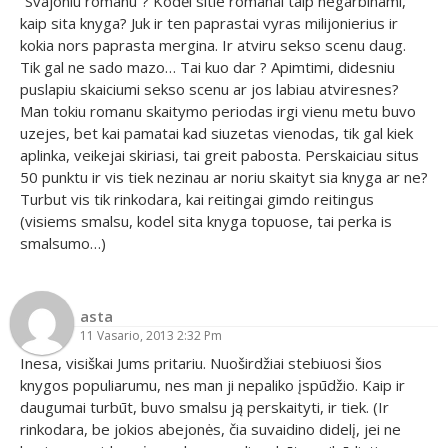
“Svajoniu romanu”? Kodėl sitie romanai taip negarbinami,
kaip sita knyga? Juk ir ten paprastai vyras milijonierius ir
kokia nors paprasta mergina. Ir atviru sekso scenu daug.
Tik gal ne sado mazo… Tai kuo dar ? Apimtimi, didesniu
puslapiu skaiciumi sekso scenu ar jos labiau atviresnes?
Man tokiu romanu skaitymo periodas irgi vienu metu buvo
uzejes, bet kai pamatai kad siuzetas vienodas, tik gal kiek
aplinka, veikejai skiriasi, tai greit pabosta. Perskaiciau situs
50 punktu ir vis tiek nezinau ar noriu skaityt sia knyga ar ne?
Turbut vis tik rinkodara, kai reitingai gimdo reitingus
(visiems smalsu, kodel sita knyga topuose, tai perka is
smalsumo…)
asta
11 Vasario, 2013 2:32 Pm
Inesa, visiškai Jums pritariu. Nuoširdžiai stebiuosi šios
knygos populiarumu, nes man ji nepaliko įspūdžio. Kaip ir
daugumai turbūt, buvo smalsu ją perskaityti, ir tiek. (Ir
rinkodara, be jokios abejonės, čia suvaidino didelį, jei ne